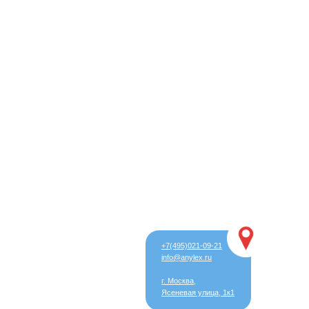
+7(495)021-09-21
info@anylex.ru
г. Москва,
Ясеневая улица, 1к1