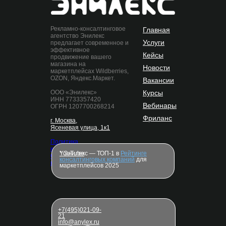
Рекламно-консалтинговое
Главная
агентство Энилекс
Услуги
предлагает современное и
эффективное
Кейсы
продвижение вашего
магазина на
Новости
маркетплейсах Wildberries,
OZON, Яндекс.Маркет.
Вакансии
ООО «Энилекс»
Курсы
ИНН 7733357420
Вебинары
ОГРН 1207700268214
Фриланс
г. Москва,
Ясеневая улица, 1к1
Политика
конфиденциальности
* Энилекс — ТОП-1 в
YouTube
Рейтинге
Согласие на обработку
консалтинговых компаний
для
персональных данных
маркетплейсов 2025
+7(495)021-09-
21
info@anylex.ru