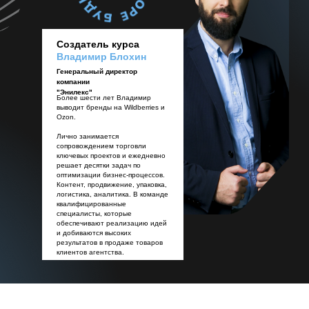
Создатель курса
Владимир Блохин
Генеральный директор
компании
"Энилекс"
Более шести лет Владимир
выводит бренды на Wildberries и
Ozon.
Лично занимается
сопровождением торговли
ключевых проектов и ежедневно
решает десятки задач по
оптимизации бизнес-процессов.
Контент, продвижение, упаковка,
логистика, аналитика. В команде
квалифицированные
специалисты, которые
обеспечивают реализацию идей
и добиваются высоких
результатов в продаже товаров
клиентов агентства.