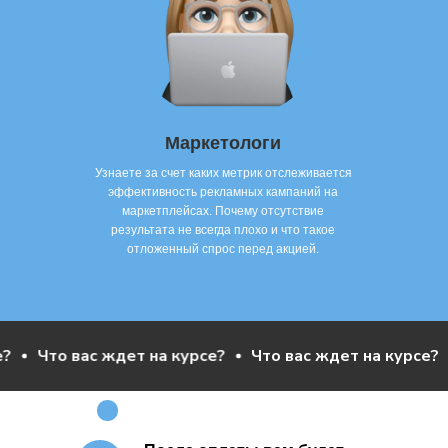
Маркетологи
Узнаете за счет каких метрик отслеживается
эффективность рекламных кампаний на
маркетплейсах. Почему отсутствие
результата не всегда плохо и что такое
отложенный спрос перед акцией.
то вас ждет на курсе?
Что вас ждет на курсе?
Что