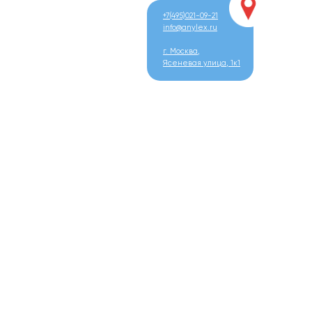
+7(495)021-09-21
info@anylex.ru
г. Москва,
Ясеневая улица, 1к1