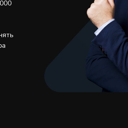
0000
нять
ра