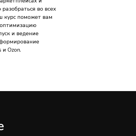
маркетплейсах и
 разобраться во всех
ш курс поможет вам
 оптимизацию
пуск и ведение
 формирование
 и Ozon.
е