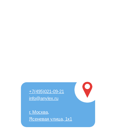
+7(495)021-09-21
info@anylex.ru
г. Москва,
Ясеневая улица, 1к1