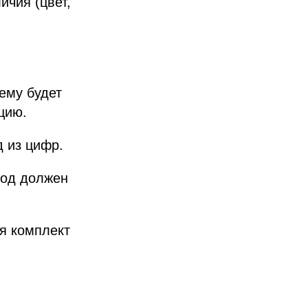
ичия (цвет,
ему будет
цию.
 из цифр.
Код должен
я комплект