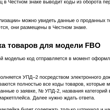
 в Честном знаке выводит коды из оборота пер
лизации» можно увидеть данные о проданных т
тся, они размещены в Честном знаке.
а товаров для модели FBO
ой моделью код отправляется в момент оформл
олняется УПД–2 посредством электронного до
ваются полностью все коды товаров, которые 
анные о заявке, № УПД-2, названия категорий 
аркетплейса. Далее нужно ждать ответа.
наклейка будет содержать только штрихкод и на