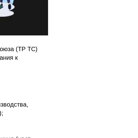
оюза (ТР ТС)
ания к
зводства,
);