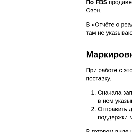
По FBS
продавец
Озон.
В «Отчёте о реа
там не указываю
Маркировк
При работе с эт
поставку.
Сначала зап
в нем указы
Отправить д
поддержки м
В готовом виде 