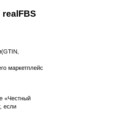
 realFBS
и(GTIN,
его маркетплейс
ме «Честный
, если