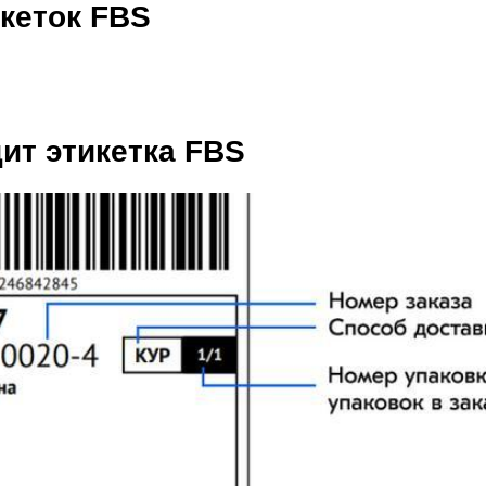
кеток FBS
ит этикетка FBS