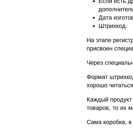
Если есть др
дополнител
Дата изгото
Штрихкод.
На этапе регист
присвоен специа
Через специальн
Формат штрихкод
хорошо читаться
Каждый продукт 
товаров, то их 
Сама коробка, в