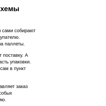
схемы
и сами собирают
купателю.
на паллеты.
 поставку. А
асть упаковки.
 сам в пункт
авляет заказ
собых
ию.