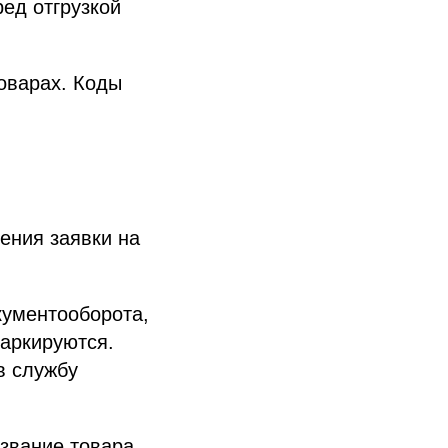
ед отгрузкой
оварах. Коды
ения заявки на
кументооборота,
маркируются.
в службу
звание товара.