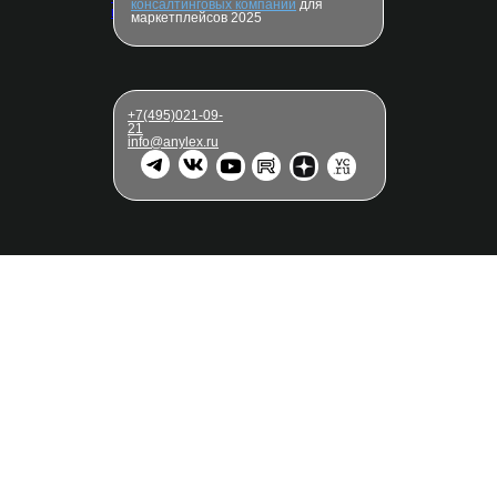
консалтинговых компаний
для
персональных данных
маркетплейсов 2025
+7(495)021-09-
21
info@anylex.ru