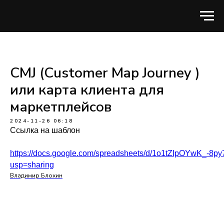
CMJ (Customer Map Journey )
или карта клиента для
маркетплейсов
2024-11-26 06:18
Ссылка на шаблон
https://docs.google.com/spreadsheets/d/1o1tZIpOYwK_-8
usp=sharing
Владимир Блохин