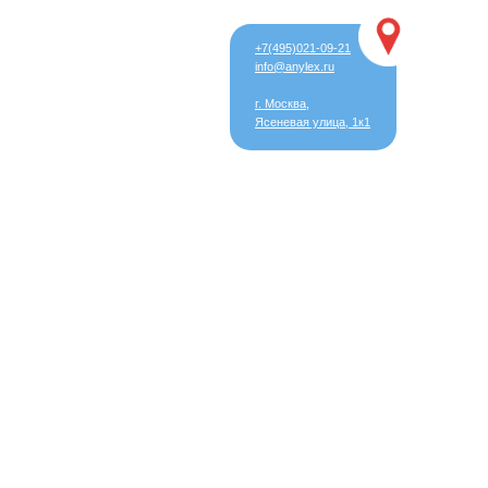
+7(495)021-09-21
info@anylex.ru
г. Москва,
Ясеневая улица, 1к1