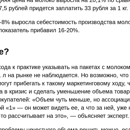
дняя цена на молоко выросла на 20,1% по срав
,5 рублей придется заплатить 33 рубля за 1 кг.
7-8% выросла себестоимость производства моло
 показатель прибавил 16-20%.
е?
ода к практике указывать на пакетах с молоком
 л на рынке не наблюдается. Но возможно, что
огут прибегать к такому маркетинговому ходу, 
а в кризис и сделать уменьшение объема това
купателей: «Объем чуть меньше, но ассоциаци
й «1» — он может видеть ее, а что за ней, уже 
-то рассчитывает на это», — объясняет эксперт.
проблему нечестного объема решить можно, ес