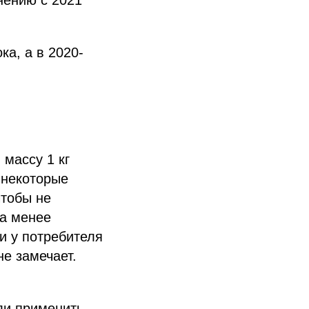
нению с 2021
ка, а в 2020-
 массу 1 кг
 некоторые
чтобы не
ра менее
и у потребителя
не замечает.
ли применить