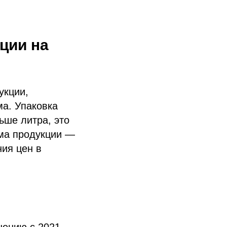
ции на
укции,
а. Упаковка
ьше литра, это
ема продукции —
ния цен в