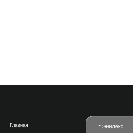
Главная
* Энилекс —