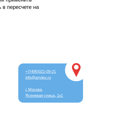
ь в пересчете на
+7(495)021-09-21
info@anylex.ru
г. Москва,
Ясеневая улица, 1к1