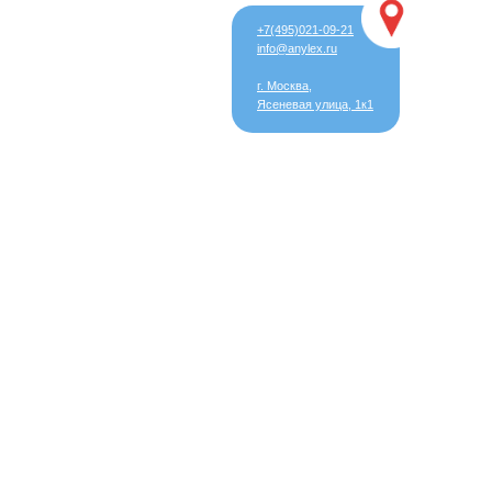
+7(495)021-09-21
info@anylex.ru
г. Москва,
Ясеневая улица, 1к1