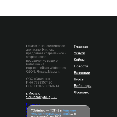
Рекламно-консалтинговое
Главная
агентство Энилекс
Услуги
предлагает современное и
эффективное
Кейсы
продвижение вашего
магазина на
Новости
маркетплейсах Wildberries,
OZON, Яндекс.Маркет.
Вакансии
ООО «Энилекс»
Курсы
ИНН 7733357420
Вебинары
ОГРН 1207700268214
Фриланс
г. Москва,
Ясеневая улица, 1к1
Политика
конфиденциальности
* Энилекс — ТОП-1 в
YouTube
Рейтинге
Согласие на обработку
консалтинговых компаний
для
персональных данных
маркетплейсов 2025