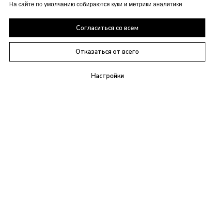
На сайте по умолчанию собираются куки и метрики аналитики
Согласиться со всем
Отказаться от всего
Настройки
+7(495)021-09-21
info@anylex.ru
г. Москва,
Ясеневая улица, 1к1