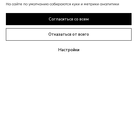
На сайте по умолчанию собираются куки и метрики аналитики
Согласиться со всем
Отказаться от всего
Настройки
+7(495)021-09-21
info@anylex.ru
г. Москва,
Ясеневая улица, 1к1