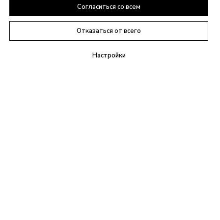
Согласиться со всем
Отказаться от всего
Настройки
+7(495)021-09-21
info@anylex.ru
г. Москва,
Ясеневая улица, 1к1