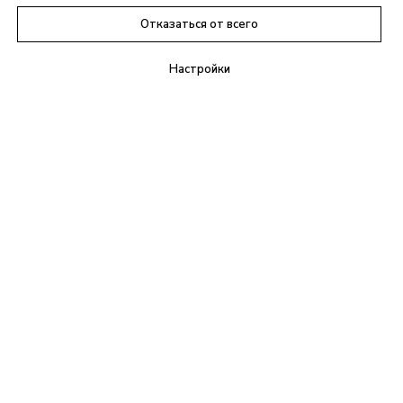
Отказаться от всего
Настройки
+7(495)021-09-21
info@anylex.ru
г. Москва,
Ясеневая улица, 1к1