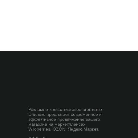
Рекламно-консалтинговое агентство
Энилекс предлагает современное и
эффективное продвижение вашего
магазина на маркетплейсах
Wildberries, OZON, Яндекс.Маркет.