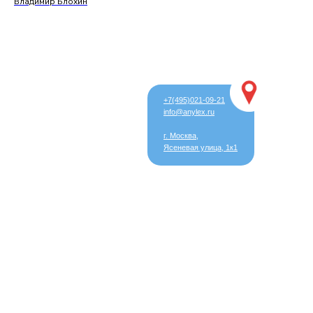
Владимир Блохин
+7(495)021-09-21
info@anylex.ru
г. Москва,
Ясеневая улица, 1к1