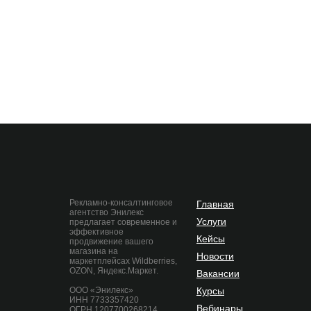
Рекламно-консалтинговое
Главная
агентство Энилекс
Услуги
предлагает современное и
эффективное
Кейсы
продвижение вашего
магазина на
Новости
маркетплейсах Wildberries,
OZON, Яндекс.Маркет.
Вакансии
ООО «Энилекс»
Курсы
ИНН 7733357420
Вебинары
ОГРН 1207700268214